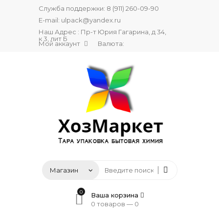
Служба поддержки:
8 (911) 260-09-90
E-mail:
ulpack@yandex.ru
Наш Адрес : Пр-т Юрия Гагарина, д 34,
к 3, лит Б
Мой аккаунт
Валюта:
0
Ваша корзина
0 товаров —
0