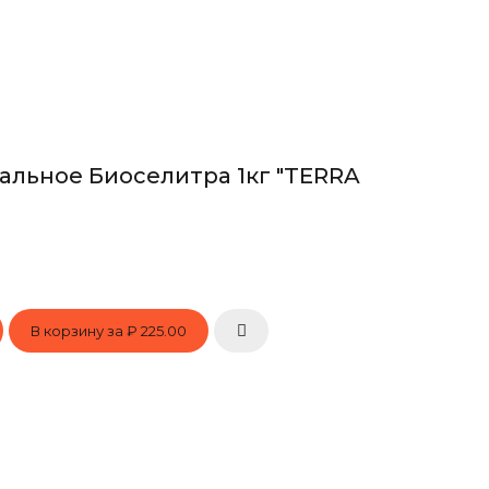
льное Биоселитра 1кг "TERRA
В корзину за
₽ 225.00