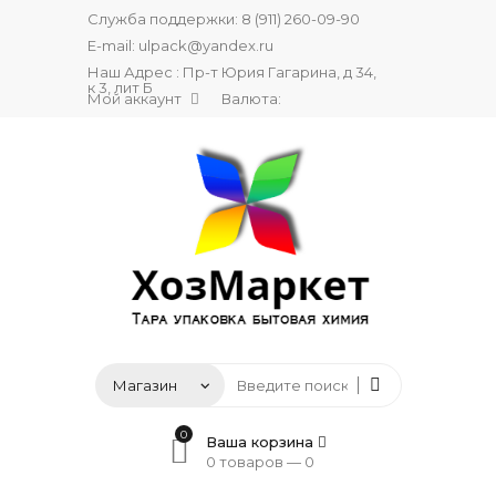
Служба поддержки:
8 (911) 260-09-90
E-mail:
ulpack@yandex.ru
Наш Адрес : Пр-т Юрия Гагарина, д 34,
к 3, лит Б
Мой аккаунт
Валюта:
0
Ваша корзина
0 товаров —
0