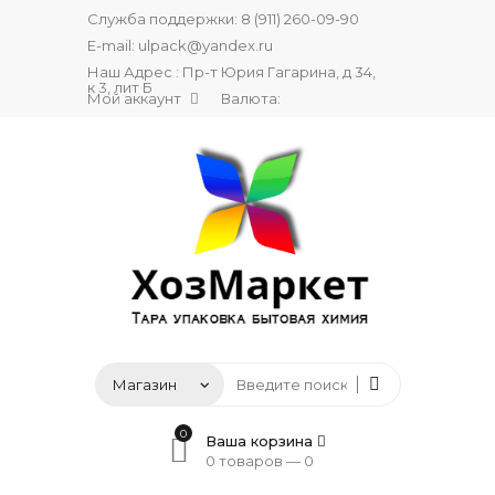
Служба поддержки:
8 (911) 260-09-90
E-mail:
ulpack@yandex.ru
Наш Адрес : Пр-т Юрия Гагарина, д 34,
к 3, лит Б
Мой аккаунт
Валюта:
0
Ваша корзина
0 товаров —
0