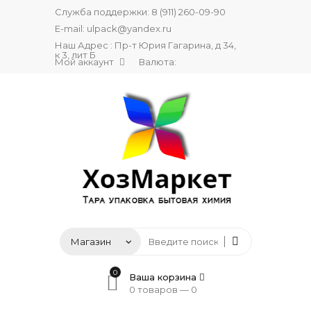
Служба поддержки:
8 (911) 260-09-90
E-mail:
ulpack@yandex.ru
Наш Адрес : Пр-т Юрия Гагарина, д 34,
к 3, лит Б
Мой аккаунт
Валюта:
0
Ваша корзина
0 товаров —
0