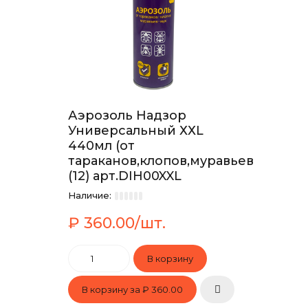
Аэрозоль Надзор
Универсальный ХХL
440мл (от
тараканов,клопов,муравьев,мух)
(12) арт.DIH00XXL
Наличие:
₽ 360.00/шт.
В корзину за
₽ 360.00