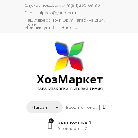
Служба поддержки:
8 (911) 260-09-90
E-mail:
ulpack@yandex.ru
Наш Адрес : Пр-т Юрия Гагарина, д 34,
к 3, лит Б
Мой аккаунт
Валюта:
0
Ваша корзина
0 товаров —
0