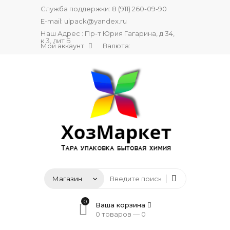
Служба поддержки:
8 (911) 260-09-90
E-mail:
ulpack@yandex.ru
Наш Адрес : Пр-т Юрия Гагарина, д 34,
к 3, лит Б
Мой аккаунт
Валюта:
0
Ваша корзина
0 товаров —
0