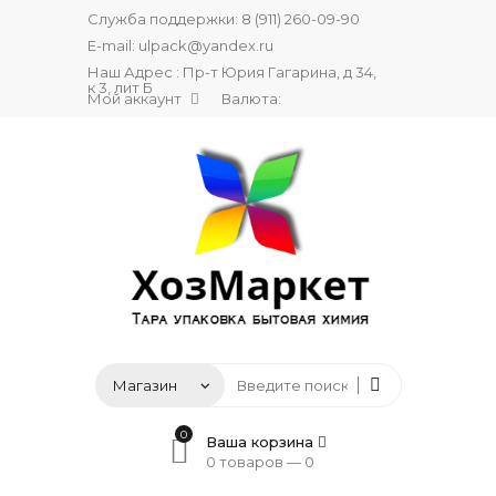
Служба поддержки:
8 (911) 260-09-90
E-mail:
ulpack@yandex.ru
Наш Адрес : Пр-т Юрия Гагарина, д 34,
к 3, лит Б
Мой аккаунт
Валюта:
0
Ваша корзина
0 товаров —
0