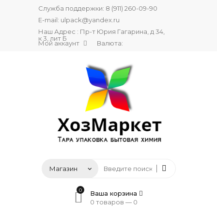
Служба поддержки:
8 (911) 260-09-90
E-mail:
ulpack@yandex.ru
Наш Адрес : Пр-т Юрия Гагарина, д 34,
к 3, лит Б
Мой аккаунт
Валюта:
0
Ваша корзина
0 товаров —
0