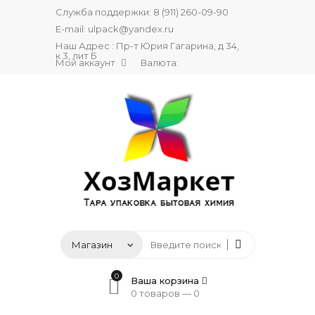
Служба поддержки:
8 (911) 260-09-90
E-mail:
ulpack@yandex.ru
Наш Адрес : Пр-т Юрия Гагарина, д 34,
к 3, лит Б
Мой аккаунт
Валюта:
0
Ваша корзина
0 товаров —
0