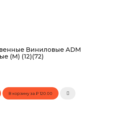
твенные Виниловые ADM
е (M) (12)(72)
В корзину за
₽ 120.00