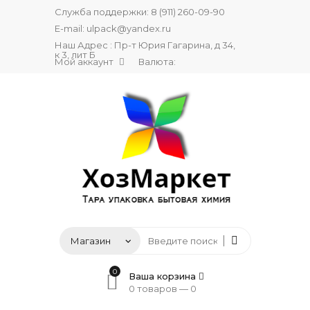
Служба поддержки:
8 (911) 260-09-90
E-mail:
ulpack@yandex.ru
Наш Адрес : Пр-т Юрия Гагарина, д 34,
к 3, лит Б
Мой аккаунт
Валюта:
0
Ваша корзина
0 товаров —
0