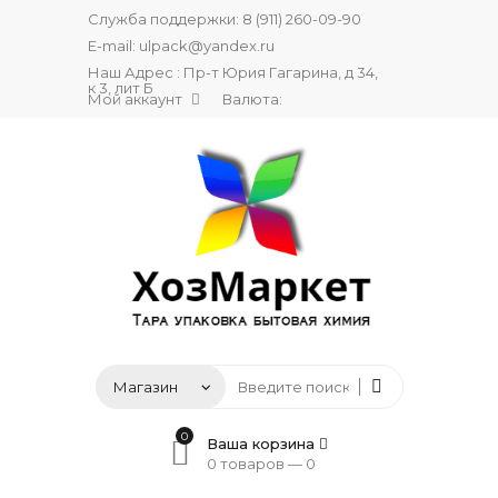
Служба поддержки:
8 (911) 260-09-90
E-mail:
ulpack@yandex.ru
Наш Адрес : Пр-т Юрия Гагарина, д 34,
к 3, лит Б
Мой аккаунт
Валюта:
0
Ваша корзина
0 товаров —
0