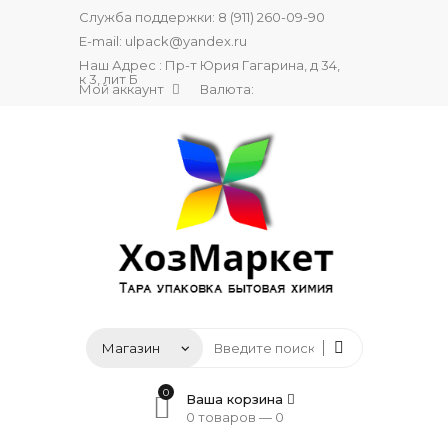
Служба поддержки:
8 (911) 260-09-90
E-mail:
ulpack@yandex.ru
Наш Адрес : Пр-т Юрия Гагарина, д 34,
к 3, лит Б
Мой аккаунт
Валюта:
0
Ваша корзина
0 товаров —
0