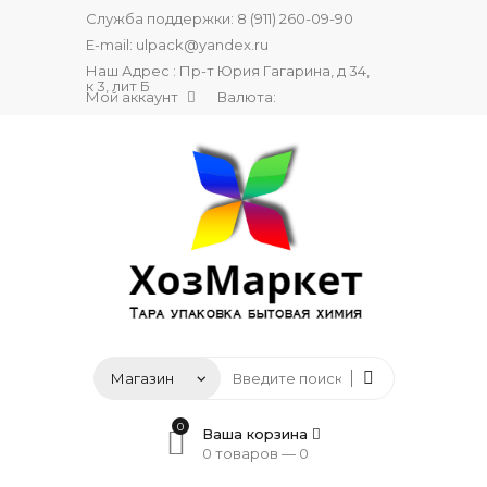
Служба поддержки:
8 (911) 260-09-90
E-mail:
ulpack@yandex.ru
Наш Адрес : Пр-т Юрия Гагарина, д 34,
к 3, лит Б
Мой аккаунт
Валюта:
0
Ваша корзина
0 товаров —
0