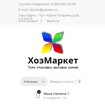
Служба поддержки:
8 (911) 260-09-90
E-mail:
ulpack@yandex.ru
Наш Адрес : Пр-т Юрия Гагарина, д 34,
к 3, лит Б
Мой аккаунт
Валюта:
0
Ваша корзина
0 товаров —
0