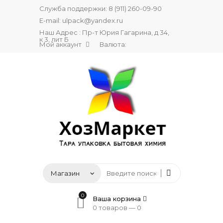
Служба поддержки:
8 (911) 260-09-90
E-mail:
ulpack@yandex.ru
Наш Адрес : Пр-т Юрия Гагарина, д 34,
к 3, лит Б
Мой аккаунт
Валюта:
0
Ваша корзина
0 товаров —
0