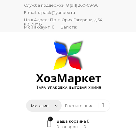
Служба поддержки:
8 (911) 260-09-90
E-mail:
ulpack@yandex.ru
Наш Адрес : Пр-т Юрия Гагарина, д 34,
к 3, лит Б
Мой аккаунт
Валюта:
0
Ваша корзина
0 товаров —
0