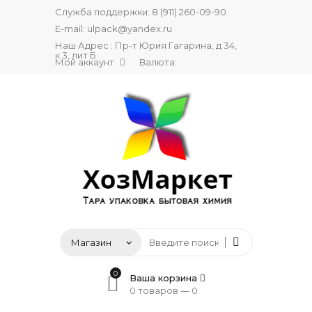
Служба поддержки:
8 (911) 260-09-90
E-mail:
ulpack@yandex.ru
Наш Адрес : Пр-т Юрия Гагарина, д 34,
к 3, лит Б
Мой аккаунт
Валюта:
0
Ваша корзина
0 товаров —
0