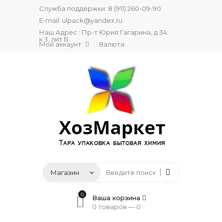
Служба поддержки:
8 (911) 260-09-90
E-mail:
ulpack@yandex.ru
Наш Адрес : Пр-т Юрия Гагарина, д 34,
к 3, лит Б
Мой аккаунт
Валюта:
0
Ваша корзина
0 товаров —
0