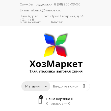
Служба поддержки:
8 (911) 260-09-90
E-mail:
ulpack@yandex.ru
Наш Адрес : Пр-т Юрия Гагарина, д 34,
к 3, лит Б
Мой аккаунт
Валюта:
0
Ваша корзина
0 товаров —
0