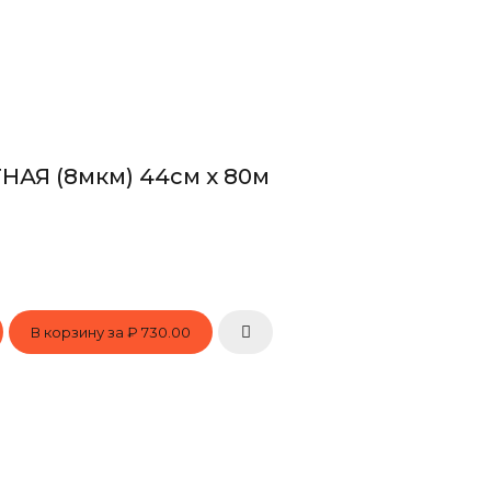
АЯ (8мкм) 44см х 80м
В корзину за
₽ 730.00