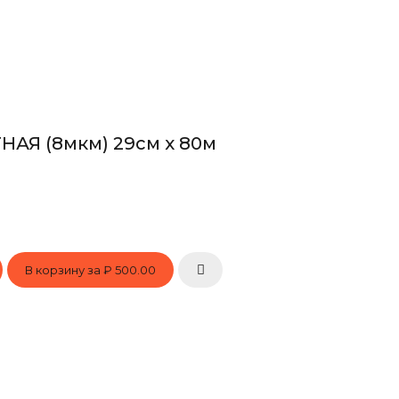
АЯ (8мкм) 29см х 80м
В корзину за
₽ 500.00