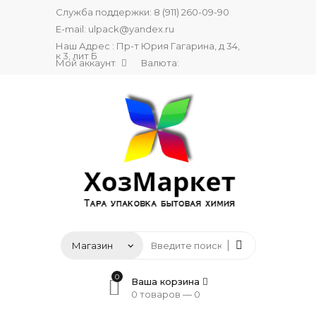
Служба поддержки:
8 (911) 260-09-90
E-mail:
ulpack@yandex.ru
Наш Адрес : Пр-т Юрия Гагарина, д 34,
к 3, лит Б
Мой аккаунт
Валюта:
0
Ваша корзина
0 товаров —
0