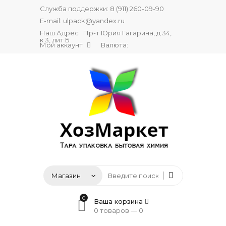
Служба поддержки:
8 (911) 260-09-90
E-mail:
ulpack@yandex.ru
Наш Адрес : Пр-т Юрия Гагарина, д 34,
к 3, лит Б
Мой аккаунт
Валюта:
0
Ваша корзина
0 товаров —
0