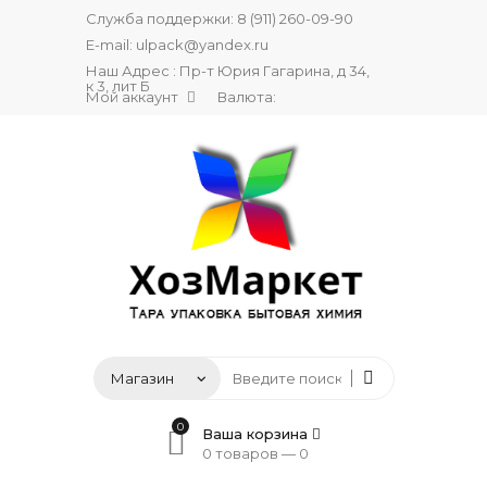
Служба поддержки:
8 (911) 260-09-90
E-mail:
ulpack@yandex.ru
Наш Адрес : Пр-т Юрия Гагарина, д 34,
к 3, лит Б
Мой аккаунт
Валюта:
0
Ваша корзина
0 товаров —
0