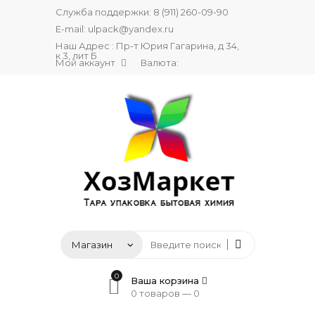
Служба поддержки:
8 (911) 260-09-90
E-mail:
ulpack@yandex.ru
Наш Адрес : Пр-т Юрия Гагарина, д 34,
к 3, лит Б
Мой аккаунт
Валюта:
0
Ваша корзина
0 товаров —
0