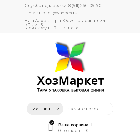
Служба поддержки:
8 (911) 260-09-90
E-mail:
ulpack@yandex.ru
Наш Адрес : Пр-т Юрия Гагарина, д 34,
к 3, лит Б
Мой аккаунт
Валюта:
0
Ваша корзина
0 товаров —
0