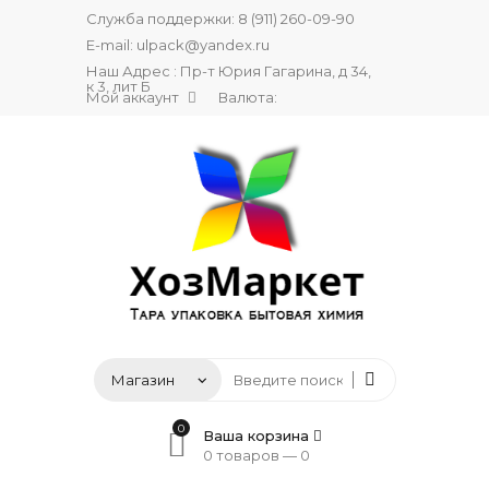
Служба поддержки:
8 (911) 260-09-90
E-mail:
ulpack@yandex.ru
Наш Адрес : Пр-т Юрия Гагарина, д 34,
к 3, лит Б
Мой аккаунт
Валюта:
0
Ваша корзина
0 товаров —
0