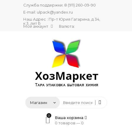
Служба поддержки:
8 (911) 260-09-90
E-mail:
ulpack@yandex.ru
Наш Адрес : Пр-т Юрия Гагарина, д 34,
к 3, лит Б
Мой аккаунт
Валюта:
0
Ваша корзина
0 товаров —
0