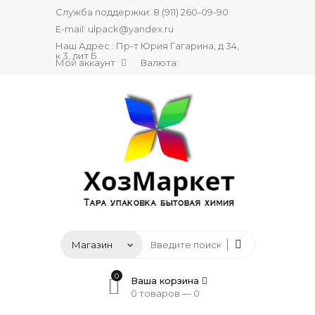
Служба поддержки:
8 (911) 260-09-90
E-mail:
ulpack@yandex.ru
Наш Адрес : Пр-т Юрия Гагарина, д 34,
к 3, лит Б
Мой аккаунт
Валюта:
0
Ваша корзина
0 товаров —
0