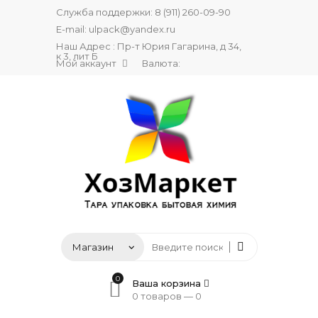
Служба поддержки:
8 (911) 260-09-90
E-mail:
ulpack@yandex.ru
Наш Адрес : Пр-т Юрия Гагарина, д 34,
к 3, лит Б
Мой аккаунт
Валюта:
0
Ваша корзина
0 товаров —
0