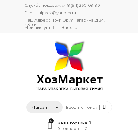
Служба поддержки:
8 (911) 260-09-90
E-mail:
ulpack@yandex.ru
Наш Адрес : Пр-т Юрия Гагарина, д 34,
к 3, лит Б
Мой аккаунт
Валюта:
0
Ваша корзина
0 товаров —
0