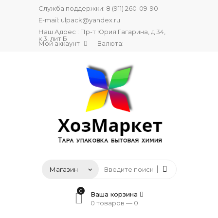
Служба поддержки:
8 (911) 260-09-90
E-mail:
ulpack@yandex.ru
Наш Адрес : Пр-т Юрия Гагарина, д 34,
к 3, лит Б
Мой аккаунт
Валюта:
0
Ваша корзина
0 товаров —
0