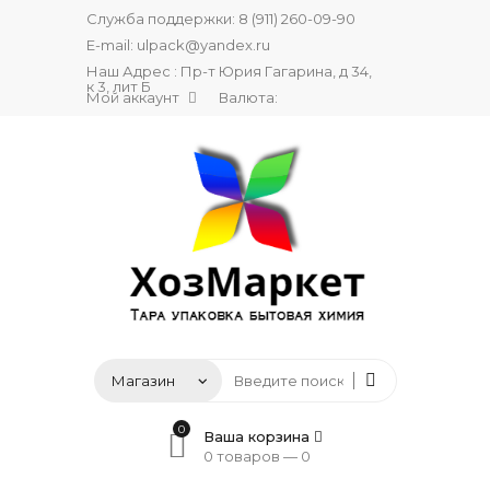
Служба поддержки:
8 (911) 260-09-90
E-mail:
ulpack@yandex.ru
Наш Адрес : Пр-т Юрия Гагарина, д 34,
к 3, лит Б
Мой аккаунт
Валюта:
0
Ваша корзина
0 товаров —
0