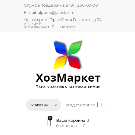
Служба поддержки:
8 (911) 260-09-90
E-mail:
ulpack@yandex.ru
Наш Адрес : Пр-т Юрия Гагарина, д 34,
к 3, лит Б
Мой аккаунт
Валюта:
0
Ваша корзина
0 товаров —
0