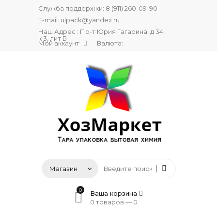
Служба поддержки:
8 (911) 260-09-90
E-mail:
ulpack@yandex.ru
Наш Адрес : Пр-т Юрия Гагарина, д 34,
к 3, лит Б
Мой аккаунт
Валюта:
0
Ваша корзина
0 товаров —
0