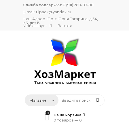
Служба поддержки:
8 (911) 260-09-90
E-mail:
ulpack@yandex.ru
Наш Адрес : Пр-т Юрия Гагарина, д 34,
к 3, лит Б
Мой аккаунт
Валюта:
0
Ваша корзина
0 товаров —
0