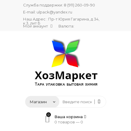
Служба поддержки:
8 (911) 260-09-90
E-mail:
ulpack@yandex.ru
Наш Адрес : Пр-т Юрия Гагарина, д 34,
к 3, лит Б
Мой аккаунт
Валюта:
0
Ваша корзина
0 товаров —
0