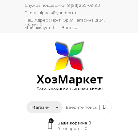
Служба поддержки:
8 (911) 260-09-90
E-mail:
ulpack@yandex.ru
Наш Адрес : Пр-т Юрия Гагарина, д 34,
к 3, лит Б
Мой аккаунт
Валюта:
0
Ваша корзина
0 товаров —
0