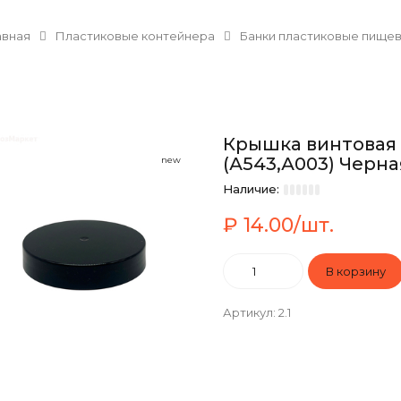
авная
Пластиковые контейнера
Банки пластиковые пище
Крышка винтовая 
(А543,А003) Черна
new
Наличие:
₽ 14.00/шт.
Артикул
:
2.1