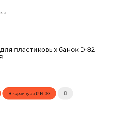
вые
для пластиковых банок D-82
я
В корзину за
₽ 14.00