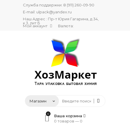
Служба поддержки:
8 (911) 260-09-90
E-mail:
ulpack@yandex.ru
Наш Адрес : Пр-т Юрия Гагарина, д 34,
к 3, лит Б
Мой аккаунт
Валюта:
0
Ваша корзина
0 товаров —
0