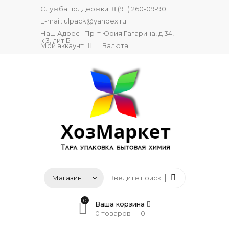
Служба поддержки:
8 (911) 260-09-90
E-mail:
ulpack@yandex.ru
Наш Адрес : Пр-т Юрия Гагарина, д 34,
к 3, лит Б
Мой аккаунт
Валюта:
0
Ваша корзина
0 товаров —
0