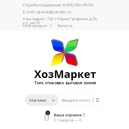
Служба поддержки:
8 (911) 260-09-90
E-mail:
ulpack@yandex.ru
Наш Адрес : Пр-т Юрия Гагарина, д 34,
к 3, лит Б
Мой аккаунт
Валюта:
0
Ваша корзина
0 товаров —
0