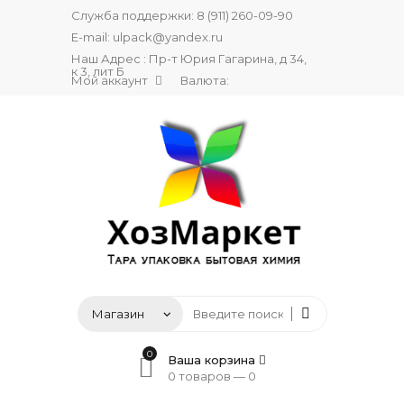
Служба поддержки:
8 (911) 260-09-90
E-mail:
ulpack@yandex.ru
Наш Адрес : Пр-т Юрия Гагарина, д 34,
к 3, лит Б
Мой аккаунт
Валюта:
0
Ваша корзина
0 товаров —
0