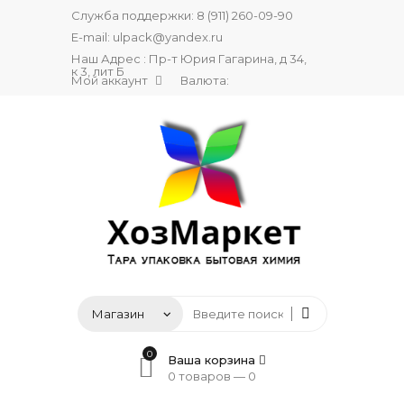
Служба поддержки:
8 (911) 260-09-90
E-mail:
ulpack@yandex.ru
Наш Адрес : Пр-т Юрия Гагарина, д 34,
к 3, лит Б
Мой аккаунт
Валюта:
0
Ваша корзина
0 товаров —
0