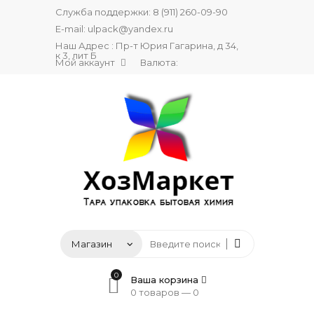
Служба поддержки:
8 (911) 260-09-90
E-mail:
ulpack@yandex.ru
Наш Адрес : Пр-т Юрия Гагарина, д 34,
к 3, лит Б
Мой аккаунт
Валюта:
0
Ваша корзина
0 товаров —
0