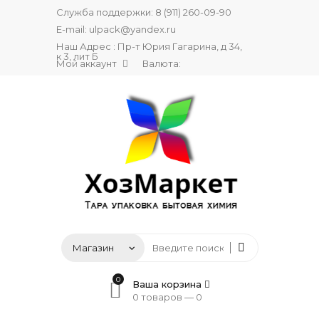
Служба поддержки:
8 (911) 260-09-90
E-mail:
ulpack@yandex.ru
Наш Адрес : Пр-т Юрия Гагарина, д 34,
к 3, лит Б
Мой аккаунт
Валюта:
0
Ваша корзина
0 товаров —
0