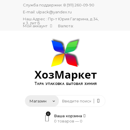
Служба поддержки:
8 (911) 260-09-90
E-mail:
ulpack@yandex.ru
Наш Адрес : Пр-т Юрия Гагарина, д 34,
к 3, лит Б
Мой аккаунт
Валюта:
0
Ваша корзина
0 товаров —
0