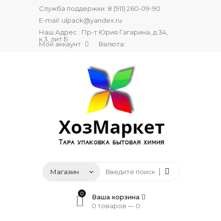
Служба поддержки:
8 (911) 260-09-90
E-mail:
ulpack@yandex.ru
Наш Адрес : Пр-т Юрия Гагарина, д 34,
к 3, лит Б
Мой аккаунт
Валюта:
0
Ваша корзина
0 товаров —
0